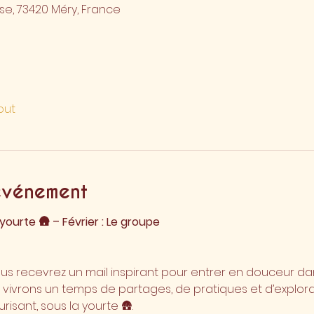
se, 73420 Méry, France
out
événement
 yourte 🛖 – Février : Le groupe
s recevrez un mail inspirant pour entrer en douceur dan
ous vivrons un temps de partages, de pratiques et d’explora
isant, sous la yourte 🛖.