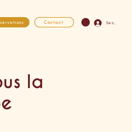
servations
Contact
Se connecter
ous la
pe