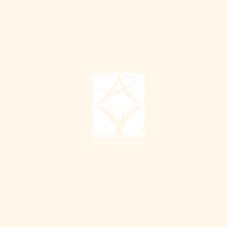
J'accompagne à la
compréhension et à la
transformation pour plus
d'amour, de joie et
.
d'authenticité dans sa vie