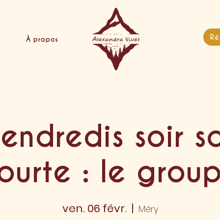
Ré
À propos
endredis soir s
ourte : le grou
ven. 06 févr.
  |  
Méry