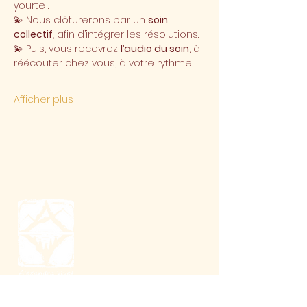
yourte . 
💫 Nous clôturerons par un 
soin 
collectif
, afin d’intégrer les résolutions.
💫 Puis, vous recevrez 
l’audio du soin
, à 
réécouter chez vous, à votre rythme.
Afficher plus
J'accompagne à la compréhension et à la
transformation pour plus d'amour, de joie et